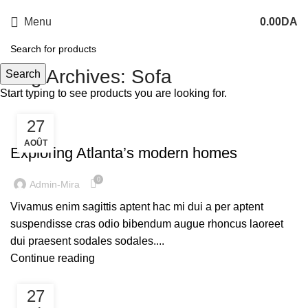
Menu
0.00
DA
Tag Archives: Sofa
Search
Start typing to see products you are looking for.
27
DECORATION
AOÛT
Exploring Atlanta’s modern homes
0
Admin-Mira
Vivamus enim sagittis aptent hac mi dui a per aptent
suspendisse cras odio bibendum augue rhoncus laoreet
dui praesent sodales sodales....
Continue reading
27
DECORATION