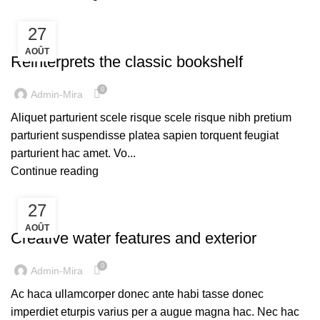
27
DESIGN TRENDS
AOÛT
Reinterprets the classic bookshelf
0
Admin-Mira
Aliquet parturient scele risque scele risque nibh pretium
parturient suspendisse platea sapien torquent feugiat
parturient hac amet. Vo...
Continue reading
27
DECORATION
AOÛT
Creative water features and exterior
0
Admin-Mira
Ac haca ullamcorper donec ante habi tasse donec
imperdiet eturpis varius per a augue magna hac. Nec hac