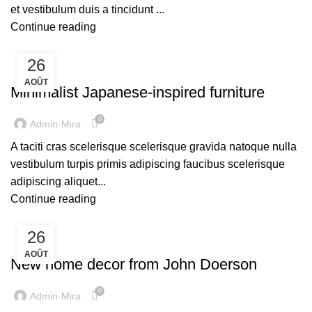
et vestibulum duis a tincidunt ...
Continue reading
26
INSPIRATION
AOÛT
Minimalist Japanese-inspired furniture
0
Admin-Mira
A taciti cras scelerisque scelerisque gravida natoque nulla
vestibulum turpis primis adipiscing faucibus scelerisque
adipiscing aliquet...
Continue reading
26
DECORATION
AOÛT
New home decor from John Doerson
0
Admin-Mira