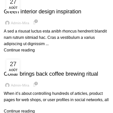
27
INSPIRATION
AOÛT
Green interior design inspiration
0
Admin-Mira
A sed a risusat luctus esta anibh rhoncus hendrerit blandit
nam rutrum sitmiad hac. Cras a vestibulum a varius
adipiscing ut dignissim ...
Continue reading
27
FURNITURE
AOÛT
Collar brings back coffee brewing ritual
0
Admin-Mira
When it’s about controlling hundreds of articles, product
pages for web shops, or user profiles in social networks, all
Continue reading