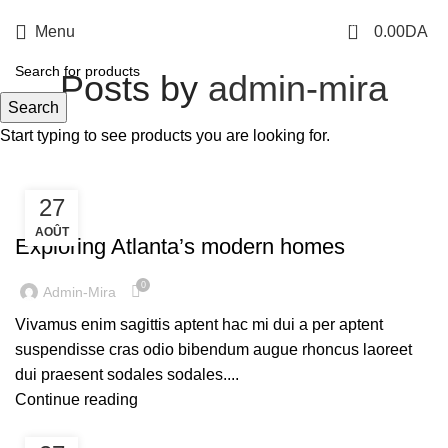
0
Menu
0.00
DA
Posts by
admin-mira
Search
Start typing to see products you are looking for.
27
DECORATION
AOÛT
Exploring Atlanta’s modern homes
0
Admin-Mira
Vivamus enim sagittis aptent hac mi dui a per aptent
suspendisse cras odio bibendum augue rhoncus laoreet
dui praesent sodales sodales....
Continue reading