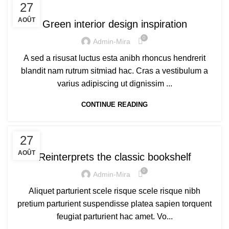
INSPIRATION
27
AOÛT
Green interior design inspiration
0
Admin-Mira
A sed a risusat luctus esta anibh rhoncus hendrerit
blandit nam rutrum sitmiad hac. Cras a vestibulum a
varius adipiscing ut dignissim ...
CONTINUE READING
DESIGN TRENDS
27
AOÛT
Reinterprets the classic bookshelf
0
Admin-Mira
Aliquet parturient scele risque scele risque nibh
pretium parturient suspendisse platea sapien torquent
feugiat parturient hac amet. Vo...