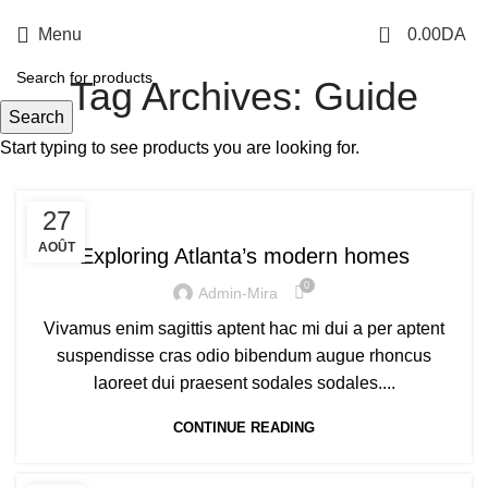
0
Menu
0.00
DA
Tag Archives: Guide
Search
Start typing to see products you are looking for.
DECORATION
27
AOÛT
Exploring Atlanta’s modern homes
0
Admin-Mira
Vivamus enim sagittis aptent hac mi dui a per aptent
suspendisse cras odio bibendum augue rhoncus
laoreet dui praesent sodales sodales....
CONTINUE READING